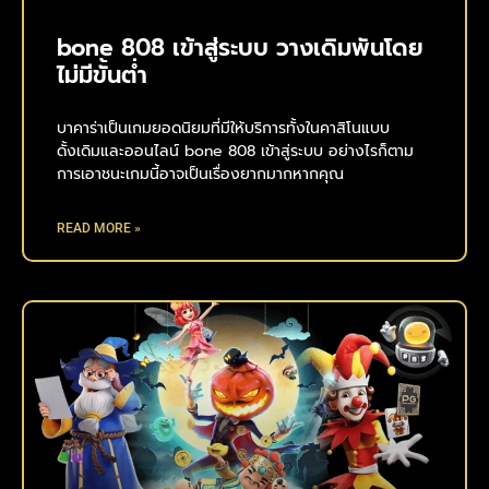
bone 808 เข้าสู่ระบบ วางเดิมพันโดย
ไม่มีขั้นต่ำ
บาคาร่าเป็นเกมยอดนิยมที่มีให้บริการทั้งในคาสิโนแบบ
ดั้งเดิมและออนไลน์ bone 808 เข้าสู่ระบบ อย่างไรก็ตาม
การเอาชนะเกมนี้อาจเป็นเรื่องยากมากหากคุณ
READ MORE »