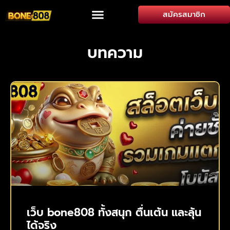
สมัครสมาชิก
บทความ
เว็บ bone808 ทั้งสนุก ตื่นเต้น และลุ้น
ได้จริง