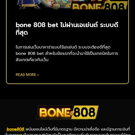
bone 808 bet ไม่ผ่านเอเย่นต์ ระบบดี
ที่สุด
ในการเล่นเว็บบาคาร่าแบบไร้เอเย่นต์ ระบบจะต้องดีที่สุด
bone 808 bet สำหรับข้อแรกที่จะนำมาใช้เป็นเทคนิคในการ
สังเกตเกี่ยวกับเว็บ
READ MORE »
bone808
พนันออนไลน์เว็บที่มีมาตรฐาน มีความน่าเชื่อถือ และมีฐานการเงินที่
มั่นคงทุกคนจึงสามารถสtมัครเข้าเป็นสมาชิกและเริ่มต้นความรวยกับทางเราได้ทุก